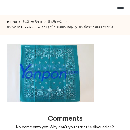
ห้าง
Skip
สรรพ
to
Home
สินค้า&บริการ
ผ้าเช็ดหน้า
สินค้า
content
ผ้าโพกหัว Bandannas ลายลูกน้ำ สีเขียวนกยูง
ผ้าเช็ดหน้า สีเขียวหัวเป็ด
ออนไลน์
เพื่อ
คน
รัก
การ
ช็อป
Comments
No comments yet. Why don’t you start the discussion?