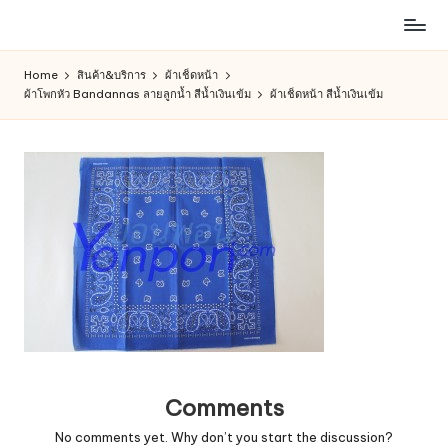
ห้าง
Skip
สรรพ
to
Home
สินค้า&บริการ
ผ้าเช็ดหน้า
สินค้า
content
ผ้าโพกหัว Bandannas ลายลูกน้ำ สีน้ำเงินเข้ม
ผ้าเช็ดหน้า สีน้ำเงินเข้ม
ออนไลน์
เพื่อ
คน
รัก
การ
ช็อป
Comments
No comments yet. Why don’t you start the discussion?