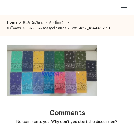
ห้าง
Skip
สรรพ
to
Home
สินค้า&บริการ
ผ้าเช็ดหน้า
สินค้า
content
ผ้าโพกหัว Bandannas ลายลูกน้ำ สีแดง
20151017_104443 YP-1
ออนไลน์
เพื่อ
คน
รัก
การ
ช็อป
Comments
No comments yet. Why don’t you start the discussion?