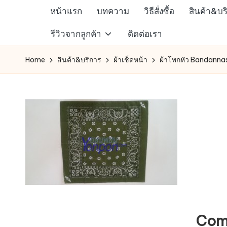
หน้าแรก
บทความ
วิธีสั่งซื้อ
สินค้า&บร
Skip
ห้าง
รีวิวจากลูกค้า
ติดต่อเรา
to
สรรพ
content
Home
สินค้า&บริการ
ผ้าเช็ดหน้า
ผ้าโพกหัว Bandannas ล
สินค้า
ออนไลน์
เพื่อ
คน
รัก
การ
ช็อป
Com