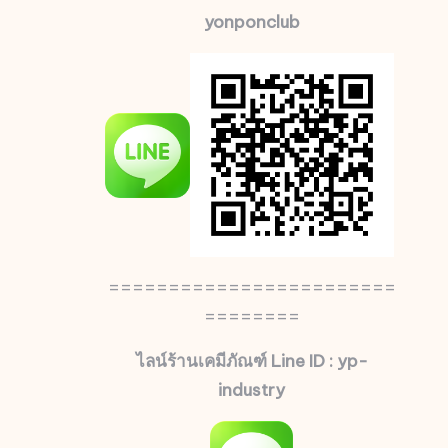
yonponclub
========================
========
ไลน์ร้านเคมีภัณฑ์ Line ID : yp-
industry