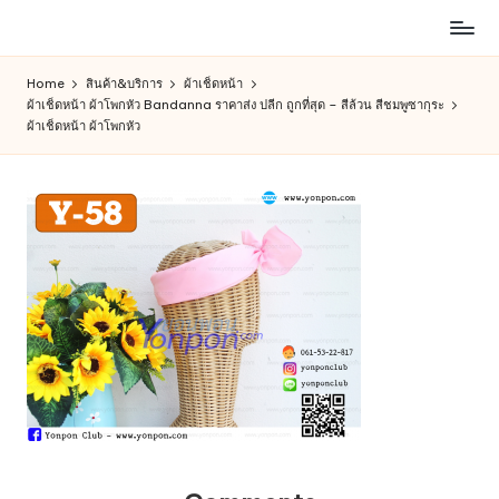
ห้าง
Skip
สรรพ
to
Home
สินค้า&บริการ
ผ้าเช็ดหน้า
สินค้า
content
ผ้าเช็ดหน้า ผ้าโพกหัว Bandanna ราคาส่ง ปลีก ถูกที่สุด – สีล้วน สีชมพูซากุระ
ออนไลน์
ผ้าเช็ดหน้า ผ้าโพกหัว
เพื่อ
คน
รัก
การ
ช็อป