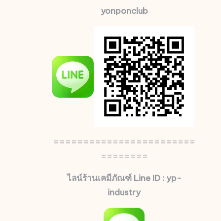
yonponclub
========================
========
ไลน์ร้านเคมีภัณฑ์ Line ID : yp-
industry