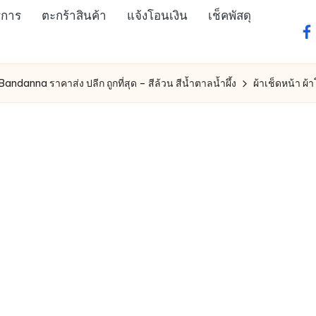
ิการ
ตะกร้าสินค้า
แจ้งโอนเงิน
เช็คพัสดุ
fa
Bandanna ราคาส่ง ปลีก ถูกที่สุด – สีล้วน สีน้ำตาลน้ำผึ้ง
ผ้าเช็ดหน้า ผ้