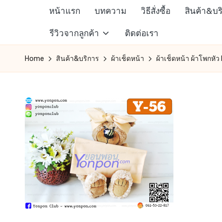
หน้าแรก
บทความ
วิธีสั่งซื้อ
สินค้า&บร
Skip
ห้าง
รีวิวจากลูกค้า
ติดต่อเรา
to
สรรพ
content
Home
สินค้า&บริการ
ผ้าเช็ดหน้า
ผ้าเช็ดหน้า ผ้าโพกหัว 
สินค้า
ออนไลน์
เพื่อ
คน
รัก
การ
ช็อป