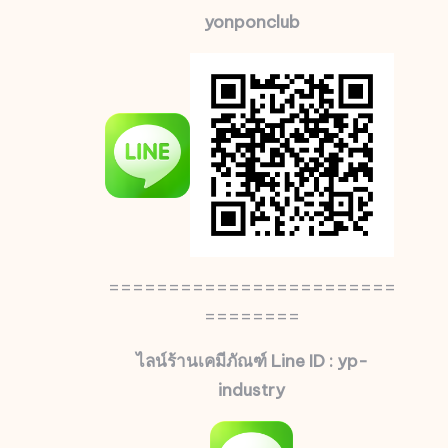
yonponclub
========================
========
ไลน์ร้านเคมีภัณฑ์ Line ID : yp-
industry