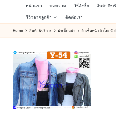
หน้าแรก
บทความ
วิธีสั่งซื้อ
สินค้า&บร
Skip
ห้าง
รีวิวจากลูกค้า
ติดต่อเรา
to
สรรพ
content
Home
สินค้า&บริการ
ผ้าเช็ดหน้า
ผ้าเช็ดหน้า ผ้าโพกหัว
สินค้า
ออนไลน์
เพื่อ
คน
รัก
การ
ช็อป