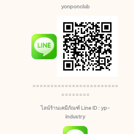
yonponclub
========================
========
ไลน์ร้านเคมีภัณฑ์ Line ID : yp-
industry