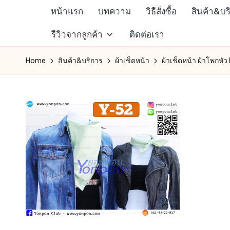
หน้าแรก
บทความ
วิธีสั่งซื้อ
สินค้า&บร
Skip
ห้าง
รีวิวจากลูกค้า
ติดต่อเรา
to
สรรพ
content
Home
สินค้า&บริการ
ผ้าเช็ดหน้า
ผ้าเช็ดหน้า ผ้าโพกหัว
สินค้า
ออนไลน์
เพื่อ
คน
รัก
การ
ช็อป