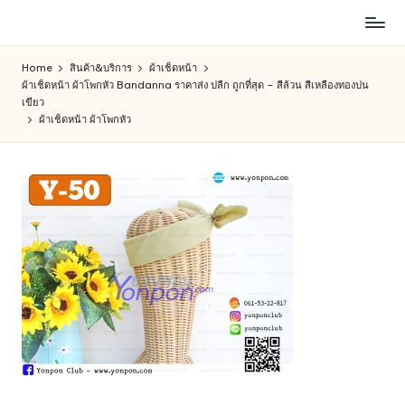
ห้าง
Skip
สรรพ
to
Home
สินค้า&บริการ
ผ้าเช็ดหน้า
สินค้า
content
ผ้าเช็ดหน้า ผ้าโพกหัว Bandanna ราคาส่ง ปลีก ถูกที่สุด – สีล้วน สีเหลืองทองปน
ออนไลน์
เขียว
เพื่อ
ผ้าเช็ดหน้า ผ้าโพกหัว
คน
รัก
การ
ช็อป