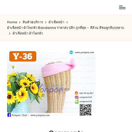
ห้าง
Skip
สรรพ
to
Home
สินค้า&บริการ
ผ้าเช็ดหน้า
สินค้า
content
ผ้าเช็ดหน้า ผ้าโพกหัว Bandanna ราคาส่ง ปลีก ถูกที่สุด – สีล้วน สีชมพูกลีบกุหลาบ
ออนไลน์
ผ้าเช็ดหน้า ผ้าโพกหัว
เพื่อ
คน
รัก
การ
ช็อป