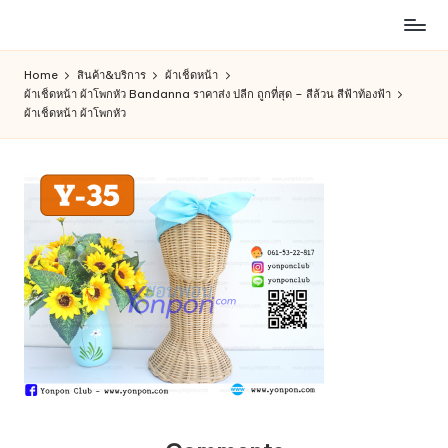
ห้าง
Skip
สรรพ
to
Home
สินค้า&บริการ
ผ้าเช็ดหน้า
สินค้า
content
ผ้าเช็ดหน้า ผ้าโพกหัว Bandanna ราคาส่ง ปลีก ถูกที่สุด – สีล้วน สีฟ้าท้องฟ้า
ออนไลน์
ผ้าเช็ดหน้า ผ้าโพกหัว
เพื่อ
คน
รัก
การ
ช็อป