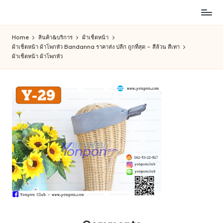
ห้าง
Skip
สรรพ
to
Home
สินค้า&บริการ
ผ้าเช็ดหน้า
สินค้า
content
ผ้าเช็ดหน้า ผ้าโพกหัว Bandanna ราคาส่ง ปลีก ถูกที่สุด – สีล้วน สีเทา
ออนไลน์
ผ้าเช็ดหน้า ผ้าโพกหัว
เพื่อ
คน
รัก
การ
ช็อป