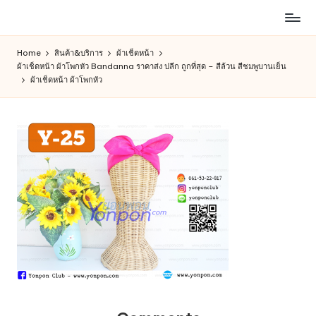
ห้าง
Skip
สรรพ
to
Home
สินค้า&บริการ
ผ้าเช็ดหน้า
สินค้า
content
ผ้าเช็ดหน้า ผ้าโพกหัว Bandanna ราคาส่ง ปลีก ถูกที่สุด – สีล้วน สีชมพูบานเย็น
ออนไลน์
ผ้าเช็ดหน้า ผ้าโพกหัว
เพื่อ
คน
รัก
การ
ช็อป