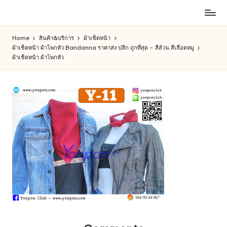
ห้าง
Skip
สรรพ
to
Home
สินค้า&บริการ
ผ้าเช็ดหน้า
สินค้า
content
ผ้าเช็ดหน้า ผ้าโพกหัว Bandanna ราคาส่ง ปลีก ถูกที่สุด – สีล้วน สีเลือดหมู
ออนไลน์
ผ้าเช็ดหน้า ผ้าโพกหัว
เพื่อ
คน
รัก
การ
ช็อป