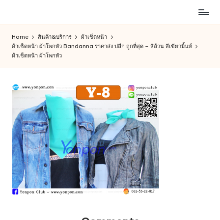
ห้าง
Skip
สรรพ
to
Home
สินค้า&บริการ
ผ้าเช็ดหน้า
สินค้า
content
ผ้าเช็ดหน้า ผ้าโพกหัว Bandanna ราคาส่ง ปลีก ถูกที่สุด – สีล้วน สีเขียวมิ้นท์
ออนไลน์
ผ้าเช็ดหน้า ผ้าโพกหัว
เพื่อ
คน
รัก
การ
ช็อป