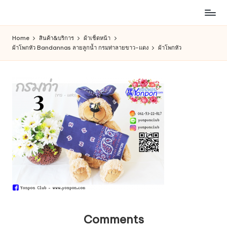
ห้าง
Skip
สรรพ
to
Home
สินค้า&บริการ
ผ้าเช็ดหน้า
สินค้า
content
ผ้าโพกหัว Bandannas ลายลูกน้ำ กรมท่าลายขาว-แดง
ผ้าโพกหัว
ออนไลน์
เพื่อ
คน
รัก
การ
ช็อป
Comments