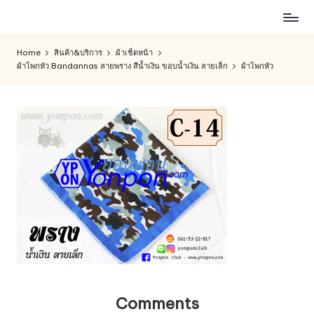
ห้าง
Skip
สรรพ
to
Home
สินค้า&บริการ
ผ้าเช็ดหน้า
สินค้า
content
ผ้าโพกหัว Bandannas ลายพราง สีน้ำเงิน ขอบน้ำเงิน ลายเล็ก
ผ้าโพกหัว
ออนไลน์
เพื่อ
คน
รัก
การ
ช็อป
Comments