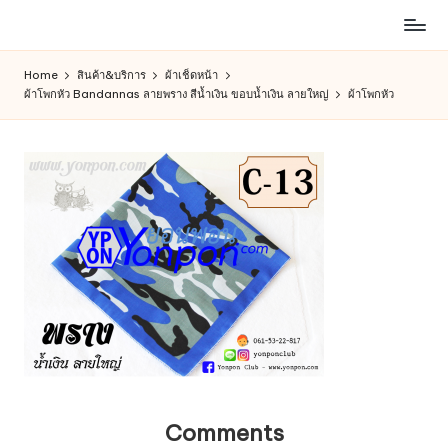
ห้าง
Skip
สรรพ
to
Home
สินค้า&บริการ
ผ้าเช็ดหน้า
สินค้า
content
ผ้าโพกหัว Bandannas ลายพราง สีน้ำเงิน ขอบน้ำเงิน ลายใหญ่
ผ้าโพกหัว
ออนไลน์
เพื่อ
คน
รัก
การ
ช็อป
Comments