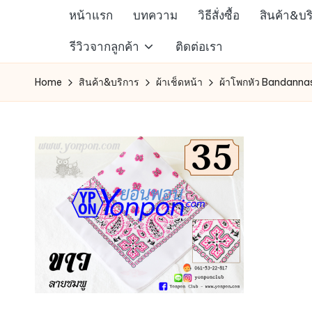
หน้าแรก
บทความ
วิธีสั่งซื้อ
สินค้า&บร
Skip
ห้าง
รีวิวจากลูกค้า
ติดต่อเรา
to
สรรพ
content
Home
สินค้า&บริการ
ผ้าเช็ดหน้า
ผ้าโพกหัว Bandannas
สินค้า
ออนไลน์
เพื่อ
คน
รัก
การ
ช็อป