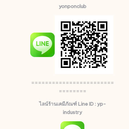
yonponclub
========================
========
ไลน์ร้านเคมีภัณฑ์ Line ID : yp-
industry