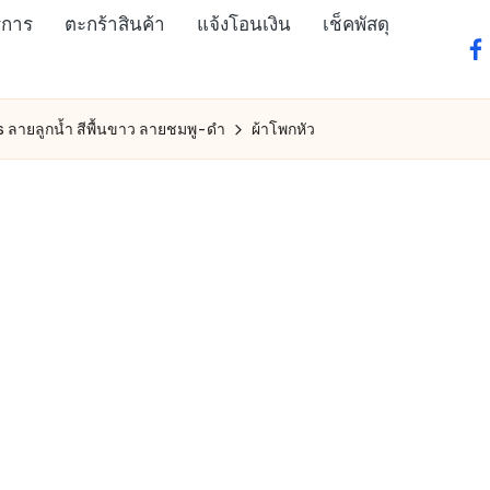
ิการ
ตะกร้าสินค้า
แจ้งโอนเงิน
เช็คพัสดุ
fa
 ลายลูกน้ำ สีพื้นขาว ลายชมพู-ดำ
ผ้าโพกหัว