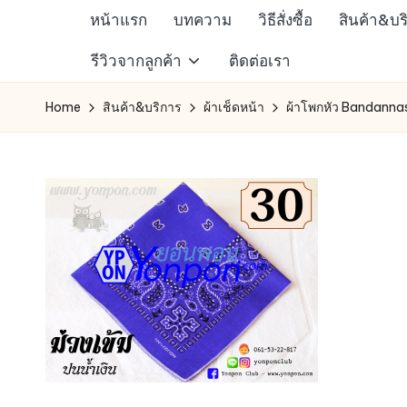
หน้าแรก
บทความ
วิธีสั่งซื้อ
สินค้า&บร
Skip
ห้าง
รีวิวจากลูกค้า
ติดต่อเรา
to
สรรพ
content
Home
สินค้า&บริการ
ผ้าเช็ดหน้า
ผ้าโพกหัว Bandannas 
สินค้า
ออนไลน์
เพื่อ
คน
รัก
การ
ช็อป