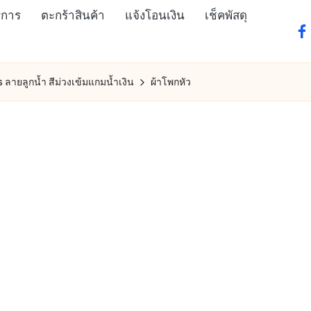
ิการ
ตะกร้าสินค้า
แจ้งโอนเงิน
เช็คพัสดุ
fa
ลายลูกน้ำ สีม่วงเข้มแกมน้ำเงิน
ผ้าโพกหัว