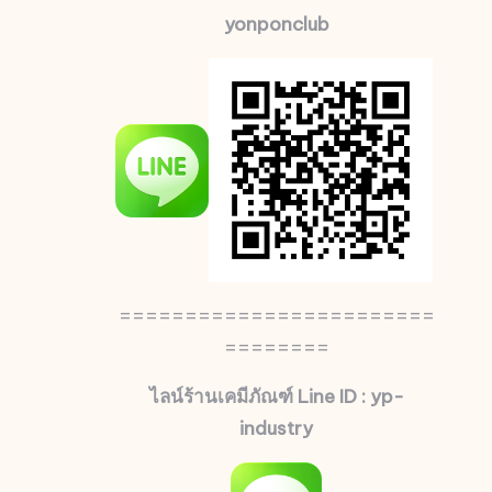
yonponclub
========================
========
ไลน์ร้านเคมีภัณฑ์ Line ID : yp-
industry