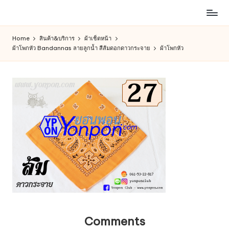
ห้าง
Skip
สรรพ
to
Home
สินค้า&บริการ
ผ้าเช็ดหน้า
สินค้า
content
ผ้าโพกหัว Bandannas ลายลูกน้ำ สีส้มดอกดาวกระจาย
ผ้าโพกหัว
ออนไลน์
เพื่อ
คน
รัก
การ
ช็อป
Comments