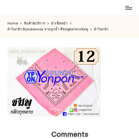
ห้าง
Skip
สรรพ
to
Home
สินค้า&บริการ
ผ้าเช็ดหน้า
สินค้า
content
ผ้าโพกหัว Bandannas ลายลูกน้ำ สีชมพูดอกพวงชมพู
ผ้าโพกหัว
ออนไลน์
เพื่อ
คน
รัก
การ
ช็อป
Comments