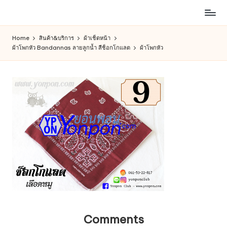
ห้าง
Skip
สรรพ
to
Home
สินค้า&บริการ
ผ้าเช็ดหน้า
สินค้า
content
ผ้าโพกหัว Bandannas ลายลูกน้ำ สีช็อกโกแลต
ผ้าโพกหัว
ออนไลน์
เพื่อ
คน
รัก
การ
ช็อป
Comments