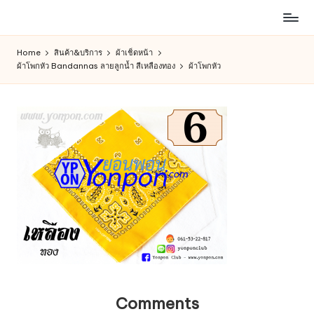
ห้าง
Skip
สรรพ
to
Home
สินค้า&บริการ
ผ้าเช็ดหน้า
สินค้า
content
ผ้าโพกหัว Bandannas ลายลูกน้ำ สีเหลืองทอง
ผ้าโพกหัว
ออนไลน์
เพื่อ
คน
รัก
การ
ช็อป
Comments