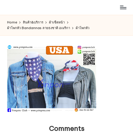
ห้าง
Skip
สรรพ
to
Home
สินค้า&บริการ
ผ้าเช็ดหน้า
สินค้า
content
ผ้าโพกหัว Bandannas ลายธงชาติ อเมริกา
ผ้าโพกหัว
ออนไลน์
เพื่อ
คน
รัก
การ
ช็อป
Comments