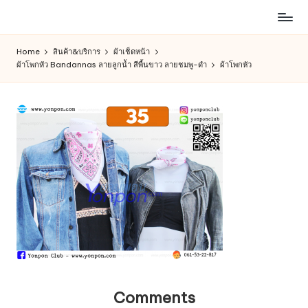
ห้าง
Skip
สรรพ
to
Home
สินค้า&บริการ
ผ้าเช็ดหน้า
สินค้า
content
ผ้าโพกหัว Bandannas ลายลูกน้ำ สีพื้นขาว ลายชมพู-ดำ
ผ้าโพกหัว
ออนไลน์
เพื่อ
คน
รัก
การ
ช็อป
Comments