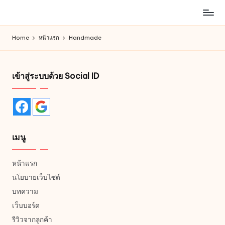
ห้าง
Skip
สรรพ
to
Home
หน้าแรก
Handmade
สินค้า
content
ออนไลน์
เพื่อ
เข้าสู่ระบบด้วย Social ID
คน
รัก
การ
ช็อป
เมนู
หน้าแรก
นโยบายเว็บไซต์
บทความ
เว็บบอร์ด
รีวิวจากลูกค้า