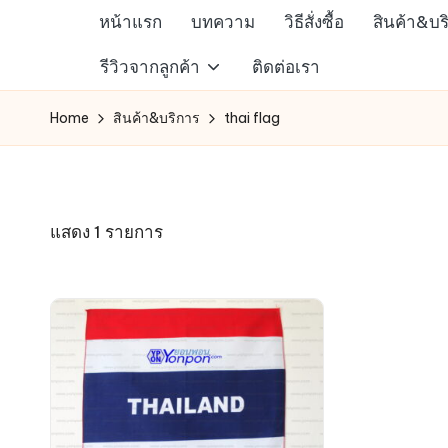
หน้าแรก
บทความ
วิธีสั่งซื้อ
สินค้า&บร
Skip
ห้าง
รีวิวจากลูกค้า
ติดต่อเรา
to
สรรพ
content
Home
สินค้า&บริการ
thai flag
สินค้า
ออนไลน์
เพื่อ
คน
แสดง 1 รายการ
รัก
การ
ช็อป