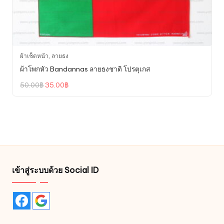
ผ้าเช็ดหน้า
,
ลายธง
ผ้าโพกหัว Bandannas ลายธงชาติ โปรตุเกส
Original
Current
50.00
฿
35.00
฿
price
price
was:
is:
50.00฿.
35.00฿.
เข้าสู่ระบบด้วย Social ID