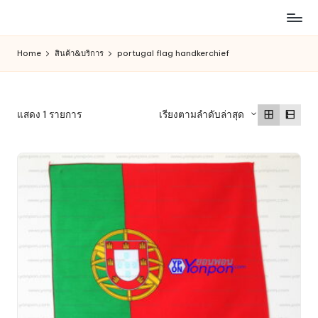
ห้าง
Skip
สรรพ
to
Home
สินค้า&บริการ
portugal flag handkerchief
สินค้า
content
ออนไลน์
เพื่อ
คน
แสดง 1 รายการ
เรียงตามลำดับล่าสุด
รัก
การ
ช็อป