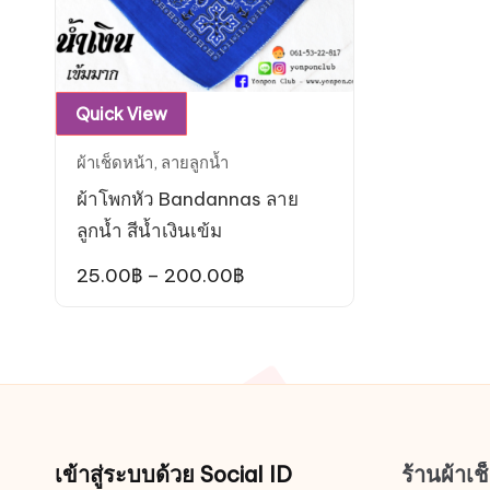
page
This
Quick View
product
ผ้าเช็ดหน้า
,
ลายลูกน้ำ
has
ผ้าโพกหัว Bandannas ลาย
multiple
ลูกน้ำ สีน้ำเงินเข้ม
variants.
The
Price
25.00
฿
–
200.00
฿
range:
options
25.00฿
may
through
200.00฿
be
chosen
on
the
เข้าสู่ระบบด้วย Social ID
ร้านผ้าเ
product