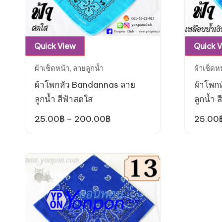
This
Quick View
Quick 
product
ผ้าเช็ดหน้า
,
ลายลูกน้ำ
ผ้าเช็ดห
has
ผ้าโพกหัว Bandannas ลาย
ผ้าโพก
multiple
ลูกน้ำ สีฟ้าสดใส
ลูกน้ำ ส
variants.
The
Price
25.00
฿
–
200.00
฿
25.00
range:
options
25.00฿
may
through
200.00฿
be
chosen
on
the
product