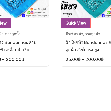
This
This
View
Quick View
product
product
น้า
,
ลายลูกน้ำ
ผ้าเช็ดหน้า
,
ลายลูกน้ำ
has
has
หัว Bandannas ลาย
ผ้าโพกหัว Bandannas 
multiple
multiple
ีฟ้าเหลือบน้ำเงิน
ลูกน้ำ สีเขียวนกยูง
variants.
variants.
The
The
Price
Pri
฿
–
200.00
฿
25.00
฿
–
200.00
฿
range:
ran
options
options
25.00฿
25.
may
may
through
thr
200.00฿
20
be
be
chosen
chosen
on
on
the
the
product
product