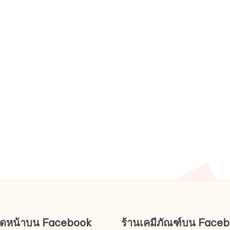
page
page
ช็ดหน้าบน Facebook
ร้านเคมีภัณฑ์บน Face