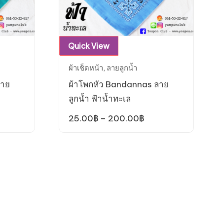
This
Quick View
product
ผ้าเช็ดหน้า
,
ลายลูกน้ำ
has
ลาย
ผ้าโพกหัว Bandannas ลาย
multiple
ลูกน้ำ ฟ้าน้ำทะเล
variants.
The
ce
Price
25.00
฿
–
200.00
฿
ge:
range:
options
00฿
25.00฿
may
ough
through
0.00฿
200.00฿
be
chosen
on
the
product