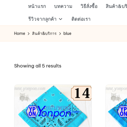
หน้าแรก
บทความ
วิธีสั่งซื้อ
สินค้า&บร
Skip
ห้าง
รีวิวจากลูกค้า
ติดต่อเรา
to
สรรพ
content
Home
สินค้า&บริการ
blue
สินค้า
ออนไลน์
เพื่อ
คน
Sorted
Showing all 5 results
รัก
by
การ
latest
ช็อป