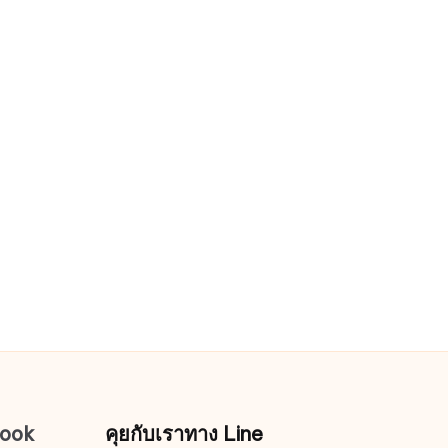
page
book
คุยกับเราทาง Line