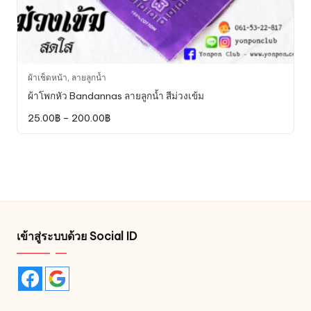
This
ผ้าเช็ดหน้า
,
ลายลูกน้ำ
product
ผ้าโพกหัว Bandannas ลายลูกน้ำ สีม่วงเข้ม
has
Price
25.00
฿
–
200.00
฿
multiple
range:
variants.
25.00฿
through
The
200.00฿
options
may
be
chosen
on
เข้าสู่ระบบด้วย Social ID
the
product
page