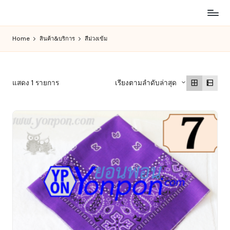
ห้าง
Skip
สรรพ
to
Home
สินค้า&บริการ
สีม่วงเข้ม
สินค้า
content
ออนไลน์
เพื่อ
คน
แสดง 1 รายการ
เรียงตามลำดับล่าสุด
รัก
การ
ช็อป