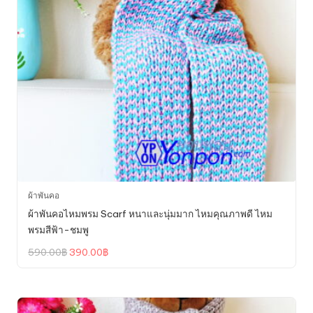
ผ้าพันคอ
ผ้าพันคอไหมพรม Scarf หนาและนุ่มมาก ไหมคุณภาพดี ไหม
พรมสีฟ้า-ชมพู
Original
Current
590.00
฿
390.00
฿
price
price
was:
is:
590.00฿.
390.00฿.