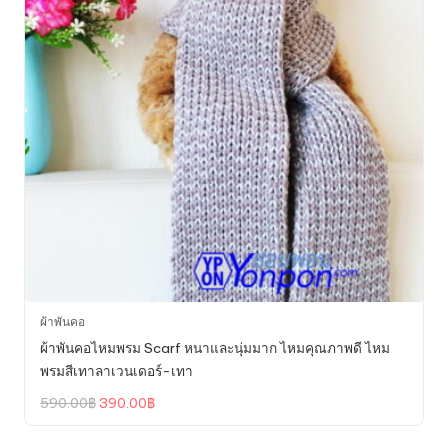
ผ้าพันคอ
ผ้าพันคอไหมพรม Scarf หนาและนุ่มมาก ไหมคุณภาพดี ไหม
พรมสีเทาลาเวนเดอร์-เทา
Original
Current
590.00
฿
390.00
฿
price
price
was:
is:
590.00฿.
390.00฿.