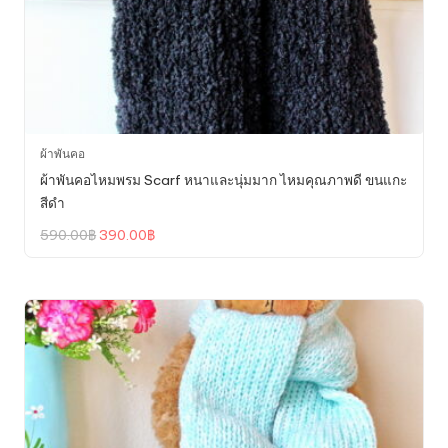
ผ้าพันคอ
ผ้าพันคอไหมพรม Scarf หนาและนุ่มมาก ไหมคุณภาพดี ขนแกะ
สีดำ
Original
Current
590.00
฿
390.00
฿
price
price
was:
is:
590.00฿.
390.00฿.