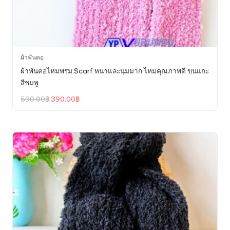
ผ้าพันคอ
ผ้าพันคอไหมพรม Scarf หนาและนุ่มมาก ไหมคุณภาพดี ขนแกะ
สีชมพู
Original
Current
590.00
฿
390.00
฿
price
price
was:
is:
590.00฿.
390.00฿.