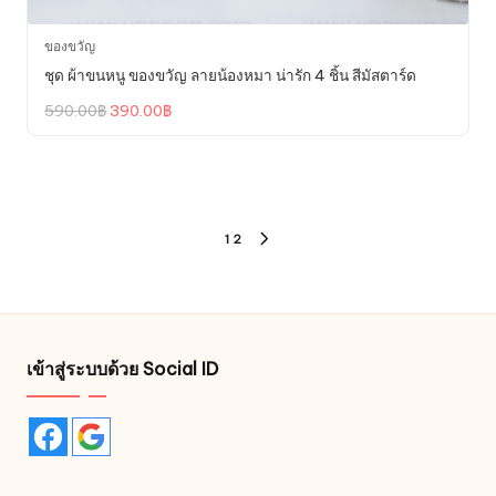
ของขวัญ
ชุด ผ้าขนหนู ของขวัญ ลายน้องหมา น่ารัก 4 ชิ้น สีมัสตาร์ด
Original
Current
590.00
฿
390.00
฿
price
price
was:
is:
590.00฿.
390.00฿.
Posts
1
2
NEXT
pagination
PAGE
เข้าสู่ระบบด้วย Social ID