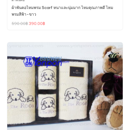
ผ้าพันคอไหมพรม Scarf หนาและนุ่มมาก ไหมคุณภาพดี ไหม
พรมสีฟ้า-ขาว
Original
Current
590.00
฿
390.00
฿
price
price
was:
is:
590.00฿.
390.00฿.