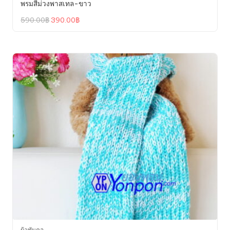
พรมสีม่วงพาสเทล-ขาว
Original
Current
590.00
฿
390.00
฿
price
price
was:
is:
590.00฿.
390.00฿.
ผ้าพันคอ