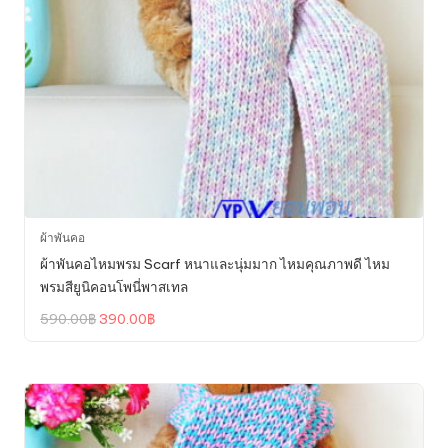
ผ้าพันคอ
ผ้าพันคอไหมพรม Scarf หนาและนุ่มมาก ไหมคุณภาพดี ไหม
พรมสียูนิคอนโพนี่พาสเทล
Original
Current
590.00
฿
390.00
฿
price
price
was:
is:
590.00฿.
390.00฿.