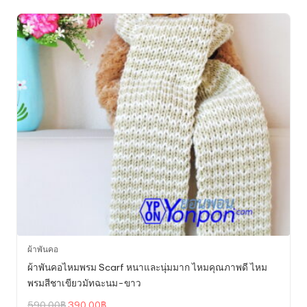
ผ้าพันคอ
ผ้าพันคอไหมพรม Scarf หนาและนุ่มมาก ไหมคุณภาพดี ไหม
พรมสีชาเขียวมัทฉะนม-ขาว
Original
Current
590.00
฿
390.00
฿