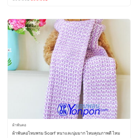
price
price
was:
is:
590.00฿.
390.00฿.
ผ้าพันคอ
ผ้าพันคอไหมพรม Scarf หนาและนุ่มมาก ไหมคุณภาพดี ไหม