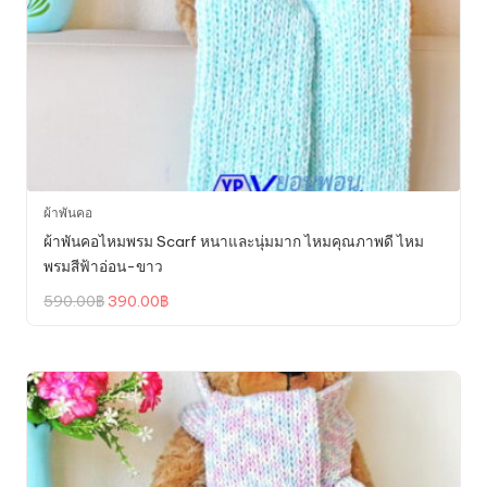
ผ้าพันคอ
ผ้าพันคอไหมพรม Scarf หนาและนุ่มมาก ไหมคุณภาพดี ไหม
พรมสีฟ้าอ่อน-ขาว
Original
Current
590.00
฿
390.00
฿
price
price
was:
is:
590.00฿.
390.00฿.