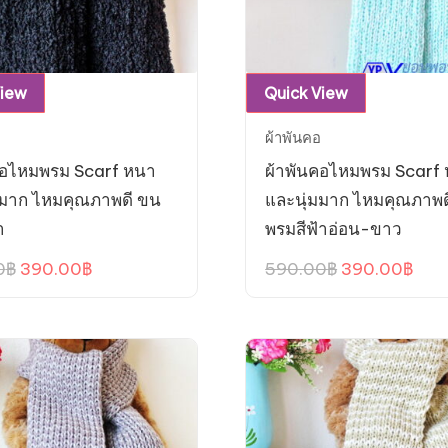
View
Quick View
ผ้าพันคอ
คอไหมพรม Scarf หนา
ผ้าพันคอไหมพรม Scarf
มมาก ไหมคุณภาพดี ขน
และนุ่มมาก ไหมคุณภาพด
ำ
พรมสีฟ้าอ่อน-ขาว
Original
Current
Original
Curr
0
฿
390.00
฿
590.00
฿
390.00
฿
price
price
price
pric
was:
is:
was:
is:
590.00฿.
390.00฿.
590.00฿.
390