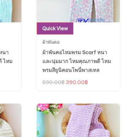
Quick View
ผ้าพันคอ
 หนา
ผ้าพันคอไหมพรม Scarf หนา
ี ไหม
และนุ่มมาก ไหมคุณภาพดี ไหม
พรมสียูนิคอนโพนี่พาสเทล
ent
Original
Current
590.00
฿
390.00
฿
e
price
price
was:
is:
.00฿.
590.00฿.
390.00฿.