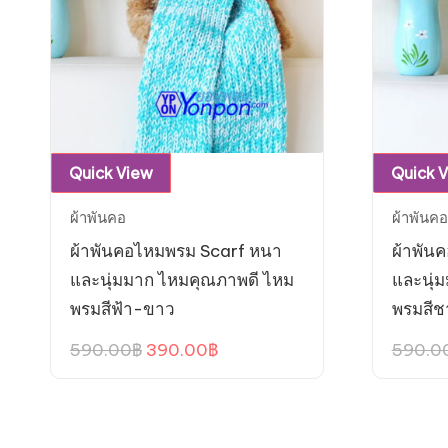
Quick View
Quick 
ผ้าพันคอ
ผ้าพันคอ
ผ้าพันคอไหมพรม Scarf หนา
ผ้าพัน
และนุ่มมาก ไหมคุณภาพดี ไหม
และนุ่
พรมสีฟ้า-ขาว
พรมสีช
Original
Current
590.00
฿
390.00
฿
590.0
price
price
was:
is:
590.00฿.
390.00฿.