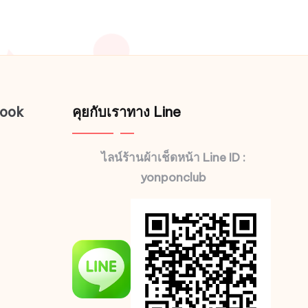
book
คุยกับเราทาง Line
ไลน์ร้านผ้าเช็ดหน้า Line ID :
yonponclub