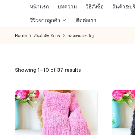
หน้าแรก
บทความ
วิธีสั่งซื้อ
สินค้า&บร
Skip
ห้าง
รีวิวจากลูกค้า
ติดต่อเรา
to
สรรพ
content
Home
สินค้า&บริการ
กล่องของขวัญ
สินค้า
ออนไลน์
เพื่อ
คน
Sorted
Showing 1–10 of 37 results
รัก
by
การ
latest
ช็อป