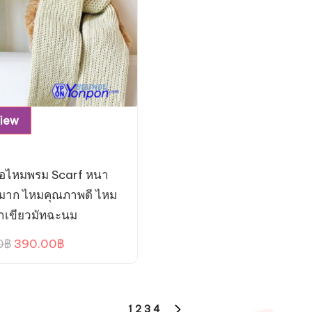
View
คอไหมพรม Scarf หนา
มมาก ไหมคุณภาพดี ไหม
าเขียวมัทฉะนม
Original
Current
0
฿
390.00
฿
price
price
was:
is:
590.00฿.
390.00฿.
1
2
3
4