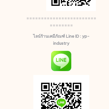
========================
========
ไลน์ร้านเคมีภัณฑ์ Line ID : yp-
industry