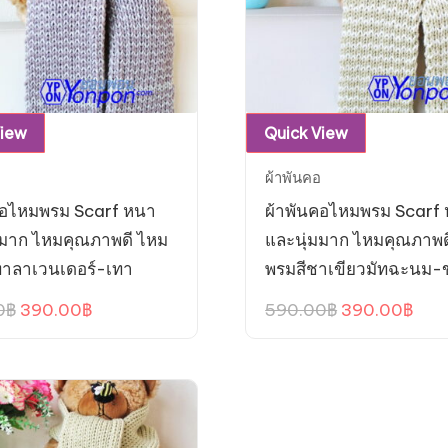
View
Quick View
ผ้าพันคอ
คอไหมพรม Scarf หนา
ผ้าพันคอไหมพรม Scarf
มมาก ไหมคุณภาพดี ไหม
และนุ่มมาก ไหมคุณภาพด
ทาลาเวนเดอร์-เทา
พรมสีชาเขียวมัทฉะนม-
Original
Current
Original
Curr
0
฿
390.00
฿
590.00
฿
390.00
฿
price
price
price
pric
was:
is:
was:
is:
590.00฿.
390.00฿.
590.00฿.
390