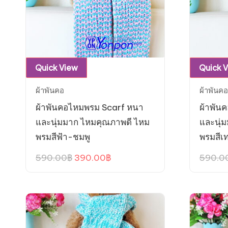
Quick View
Quick 
ผ้าพันคอ
ผ้าพันคอ
ผ้าพันคอไหมพรม Scarf หนา
ผ้าพัน
และนุ่มมาก ไหมคุณภาพดี ไหม
และนุ่
พรมสีฟ้า-ชมพู
พรมสีเ
Original
Current
590.00
฿
390.00
฿
590.0
price
price
was:
is:
590.00฿.
390.00฿.