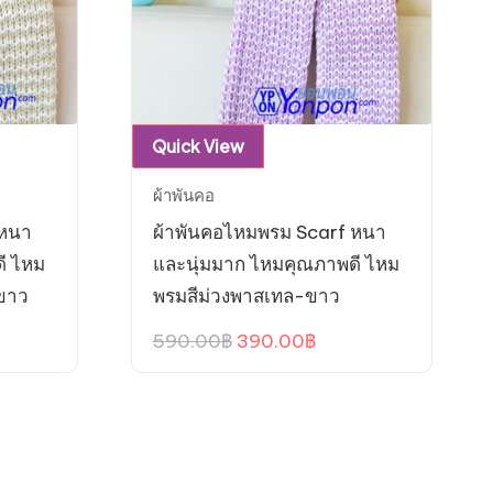
Quick View
ผ้าพันคอ
 หนา
ผ้าพันคอไหมพรม Scarf หนา
ี ไหม
และนุ่มมาก ไหมคุณภาพดี ไหม
ขาว
พรมสีม่วงพาสเทล-ขาว
ent
Original
Current
590.00
฿
390.00
฿
e
price
price
was:
is:
.00฿.
590.00฿.
390.00฿.