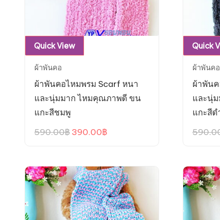
Quick View
Quick 
ผ้าพันคอ
ผ้าพันคอ
ผ้าพันคอไหมพรม Scarf หนา
ผ้าพัน
และนุ่มมาก ไหมคุณภาพดี ขน
และนุ่
แกะสีชมพู
แกะสีด
Original
Current
590.00
฿
390.00
฿
590.0
price
price
was:
is:
590.00฿.
390.00฿.