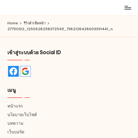
ห้าง
Skip
สรรพ
to
Home
รีวิวผ้าเช็ดหน้า
สินค้า
content
27750132_1250628258372545_7382128428603391441_n
ออนไลน์
เพื่อ
คน
เข้าสู่ระบบด้วย Social ID
รัก
การ
ช็อป
เมนู
หน้าแรก
นโยบายเว็บไซต์
บทความ
เว็บบอร์ด