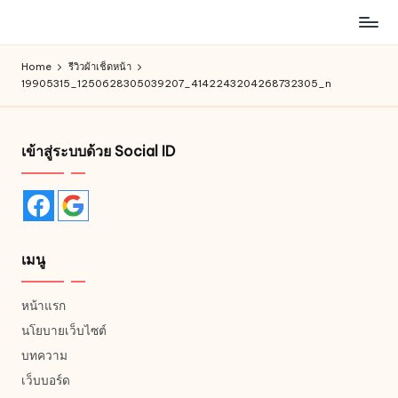
ห้าง
Skip
สรรพ
to
Home
รีวิวผ้าเช็ดหน้า
สินค้า
content
19905315_1250628305039207_4142243204268732305_n
ออนไลน์
เพื่อ
คน
เข้าสู่ระบบด้วย Social ID
รัก
การ
ช็อป
เมนู
หน้าแรก
นโยบายเว็บไซต์
บทความ
เว็บบอร์ด