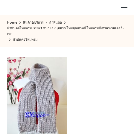
ห้าง
Skip
สรรพ
to
Home
สินค้า&บริการ
ผ้าพันคอ
สินค้า
content
ผ้าพันคอไหมพรม Scarf หนาและนุ่มมาก ไหมคุณภาพดี ไหมพรมสีเทาลาเวนเดอร์-
ออนไลน์
เทา
เพื่อ
ผ้าพันคอไหมพรม
คน
รัก
การ
ช็อป