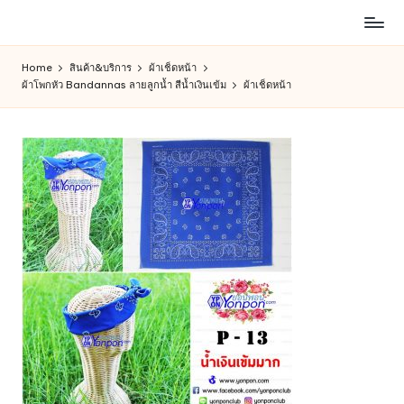
ห้าง
Skip
สรรพ
to
Home
สินค้า&บริการ
ผ้าเช็ดหน้า
สินค้า
content
ผ้าโพกหัว Bandannas ลายลูกน้ำ สีน้ำเงินเข้ม
ผ้าเช็ดหน้า
ออนไลน์
เพื่อ
คน
รัก
การ
ช็อป