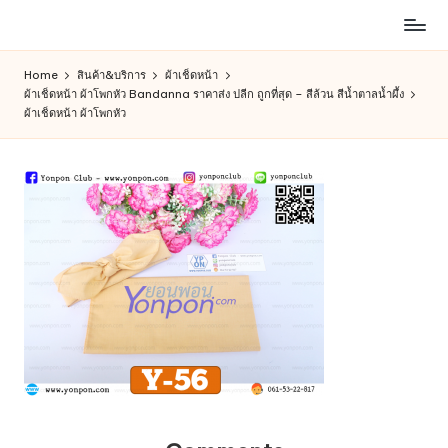
ห้าง
Skip
สรรพ
to
Home
สินค้า&บริการ
ผ้าเช็ดหน้า
สินค้า
content
ผ้าเช็ดหน้า ผ้าโพกหัว Bandanna ราคาส่ง ปลีก ถูกที่สุด – สีล้วน สีน้ำตาลน้ำผึ้ง
ออนไลน์
ผ้าเช็ดหน้า ผ้าโพกหัว
เพื่อ
คน
รัก
การ
ช็อป