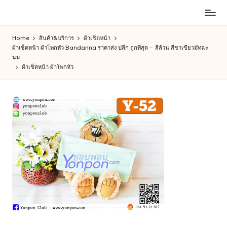
ห้าง
Skip
สรรพ
to
Home
สินค้า&บริการ
ผ้าเช็ดหน้า
สินค้า
content
ผ้าเช็ดหน้า ผ้าโพกหัว Bandanna ราคาส่ง ปลีก ถูกที่สุด – สีล้วน สีชาเขียวมัทฉะ
ออนไลน์
นม
เพื่อ
ผ้าเช็ดหน้า ผ้าโพกหัว
คน
รัก
การ
ช็อป