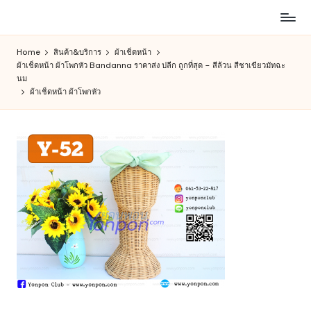
ห้าง
Skip
สรรพ
to
Home
สินค้า&บริการ
ผ้าเช็ดหน้า
สินค้า
content
ผ้าเช็ดหน้า ผ้าโพกหัว Bandanna ราคาส่ง ปลีก ถูกที่สุด – สีล้วน สีชาเขียวมัทฉะ
ออนไลน์
นม
เพื่อ
ผ้าเช็ดหน้า ผ้าโพกหัว
คน
รัก
การ
ช็อป