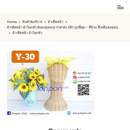
ห้าง
Skip
สรรพ
to
Home
สินค้า&บริการ
ผ้าเช็ดหน้า
สินค้า
content
ผ้าเช็ดหน้า ผ้าโพกหัว Bandanna ราคาส่ง ปลีก ถูกที่สุด – สีล้วน สีเหลืองเลม่อน
ออนไลน์
ผ้าเช็ดหน้า ผ้าโพกหัว
เพื่อ
คน
รัก
การ
ช็อป