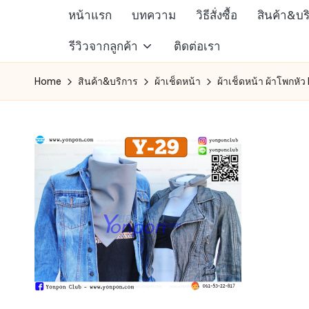
หน้าแรก
บทความ
วิธีสั่งซื้อ
สินค้า&บร
Skip
ห้าง
รีวิวจากลูกค้า
ติดต่อเรา
to
สรรพ
content
Home
สินค้า&บริการ
ผ้าเช็ดหน้า
ผ้าเช็ดหน้า ผ้าโพกหัว
สินค้า
ออนไลน์
เพื่อ
คน
รัก
การ
ช็อป