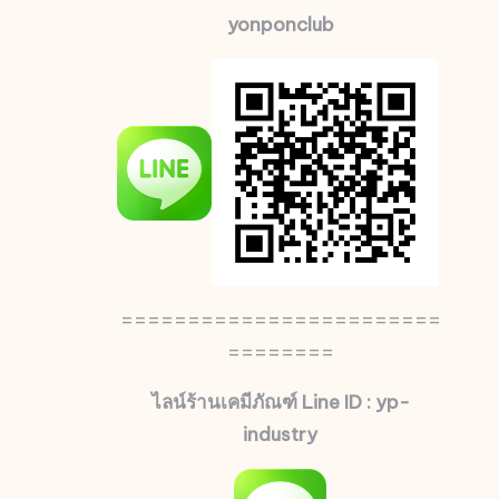
yonponclub
========================
========
ไลน์ร้านเคมีภัณฑ์ Line ID : yp-
industry