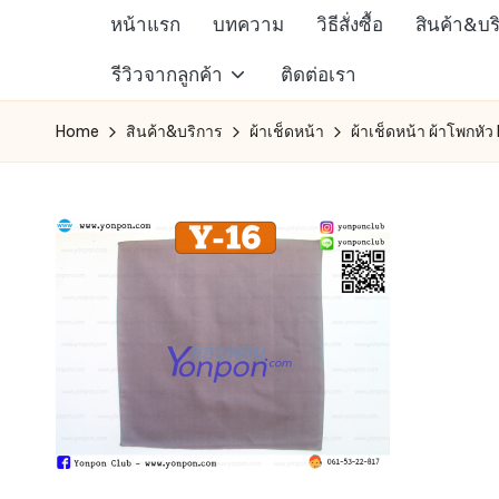
หน้าแรก
บทความ
วิธีสั่งซื้อ
สินค้า&บร
Skip
ห้าง
รีวิวจากลูกค้า
ติดต่อเรา
to
สรรพ
content
Home
สินค้า&บริการ
ผ้าเช็ดหน้า
ผ้าเช็ดหน้า ผ้าโพกหัว
สินค้า
ออนไลน์
เพื่อ
คน
รัก
การ
ช็อป