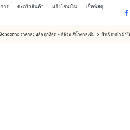
ิการ
ตะกร้าสินค้า
แจ้งโอนเงิน
เช็คพัสดุ
fa
 Bandanna ราคาส่ง ปลีก ถูกที่สุด – สีล้วน สีน้ำตาลเข้ม
ผ้าเช็ดหน้า ผ้าโ