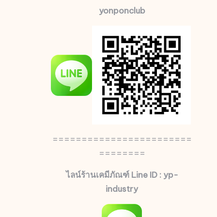
yonponclub
========================
========
ไลน์ร้านเคมีภัณฑ์ Line ID : yp-
industry