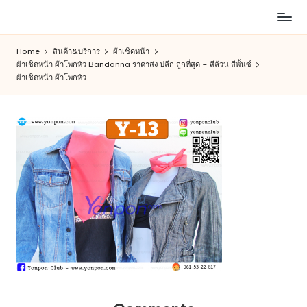
ห้าง
Skip
สรรพ
to
Home
สินค้า&บริการ
ผ้าเช็ดหน้า
สินค้า
content
ผ้าเช็ดหน้า ผ้าโพกหัว Bandanna ราคาส่ง ปลีก ถูกที่สุด – สีล้วน สีพั้นซ์
ออนไลน์
ผ้าเช็ดหน้า ผ้าโพกหัว
เพื่อ
คน
รัก
การ
ช็อป