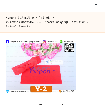
ห้าง
Skip
สรรพ
to
Home
สินค้า&บริการ
ผ้าเช็ดหน้า
สินค้า
content
ผ้าเช็ดหน้า ผ้าโพกหัว Bandanna ราคาส่ง ปลีก ถูกที่สุด – สีล้วน สีแดง
ออนไลน์
ผ้าเช็ดหน้า ผ้าโพกหัว
เพื่อ
คน
รัก
การ
ช็อป